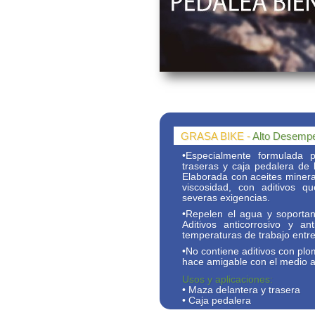
GRASA BIKE -
Alto Desemp
•Especialmente formulada p
traseras y caja pedalera de 
Elaborada con aceites minera
viscosidad, con aditivos 
severas exigencias.
•Repelen el agua y soportan
Aditivos anticorrosivo y a
temperaturas de trabajo entre
•No contiene aditivos con plo
hace amigable con el medio 
Usos y aplicaciones:
• Maza delantera y trasera
• Caja pedalera