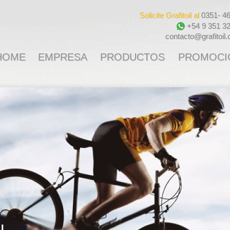
Solicite Grafitoil al
0351- 4
+54 9 351 3
contacto@grafitoil
HOME
EMPRESA
PRODUCTOS
PROMOCI