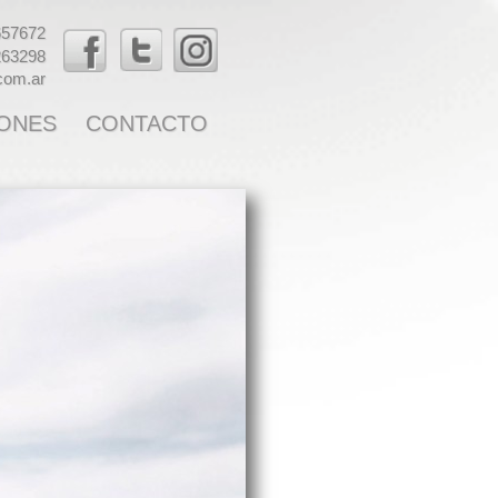
657672
263298
.com.ar
ONES
CONTACTO