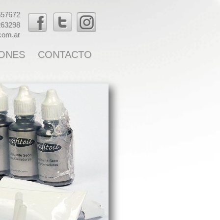
657672
263298
.com.ar
ONES
CONTACTO