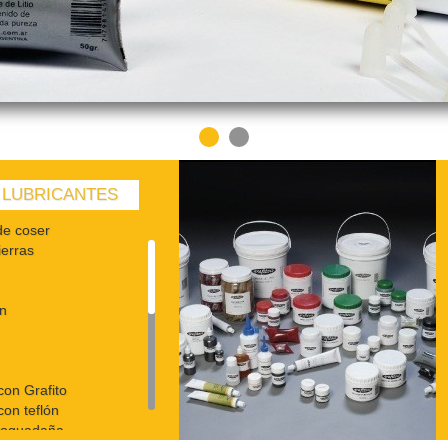
 LUBRICANTES
de coser
erras
ón
con Grafito
on teflón
toguadaña