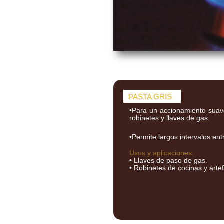
PASTA GRIS
•Para un accionamiento suave
robinetes y llaves de gas.
•Permite largos intervalos ent
Usos y aplicaciones:
• Llaves de paso de gas.
• Robinetes de cocinas y arte