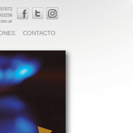
657672
263298
.com.ar
ONES
CONTACTO