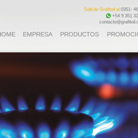
Solicite Grafitoil al
0351- 4
+54 9 351 3
contacto@grafitoil
HOME
EMPRESA
PRODUCTOS
PROMOCI