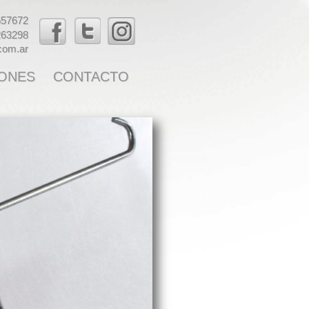
657672
263298
.com.ar
ONES
CONTACTO