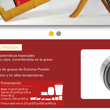
A PRESIÓN
racterísticas especiales
s usos, convirtiéndola en la grasa
s de grasas de Extrema Presión
rzos y en altas temperaturas.
Presentación
Balde 4 kg/10 kg/18 kg
Sachet 25 gr/50 gr/120 gr
Pomo 80 gr
Cartucho 300 gr/400 gr
Frasco tapa rosca 115 gr/250 gr/500 gr/950 gr