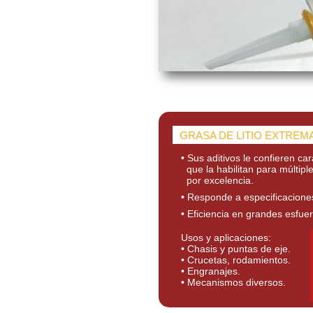
GRASA DE LITIO EXTREM
• Sus aditivos le confieren ca
que la habilitan para múltiple
por excelencia.
• Responde a especificacione
• Eficiencia en grandes esfue
Usos y aplicaciones:
• Chasis y puntas de eje.
• Crucetas, rodamientos.
• Engranajes.
• Mecanismos diversos.