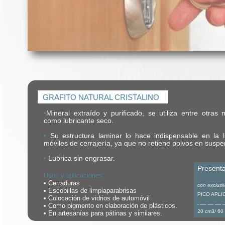
GRAFITO NATURAL CRISTALINO
•
Mineral extraído y purificado, se utiliza entre otras m
como lubricante seco.
•
Su estructura laminar lo hace indispensable en la l
móviles de cerrajería, ya que no retiene polvos en suspen
•
Lubrica sin engrasar.
Present
Usos y aplicaciones:
•
Cerraduras
con exclusi
•
Escobillas de limpiaparabrisas
PICO APL
•
Colocación de vidrios de automóvil
•
Como pigmento en elaboración de plásticos.
20 cm3/ 60
•
En artesanías para pátinas y similares.