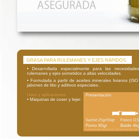
GRASA PARA RULEMANES Y EJES RÁPIDOS
• Desarrollada especialmente para las necesidade
rulemanes y ejes sometidos a altas velocidades.
• Formulada a partir de aceites minerales livianos (I
jabones de litio y aditivos especiales..
Usos y aplicaciones:
Presentación
• Máquinas de coser y tejer.
Sachet 25gr/50gr
Frasco 115
Pomo 80gr
Balde 4k