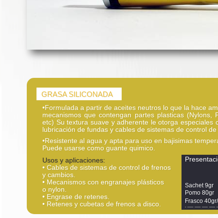
GRASA SILICONADA
•Formulada a partir de aceites neutros lo que la hace a
mecanismos que contengan partes plasticas (Nylons, Po
etc) Su textura suave y adherente le otorga especiales c
lubricación de fundas y cables de sistemas de control de
•Resistente al agua y apta para uso en bajisimas temper
Puede usarse como guante quimico.
Presentac
Usos y aplicaciones:
• Cables de sistemas de control de frenos
y cambios.
• Mecanismos con engranajes plásticos
Sachet 9gr
o nylon.
Pomo 80gr
• Engrase de retenes.
Frasco 40gr
• Retenes y cubetas de frenos a disco.